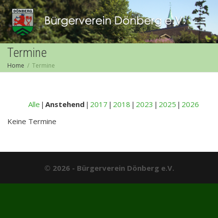
Togg
Termine
Home
Termine
navig
Alle
Anstehend
2017
2018
2023
2025
2026
Keine Termine
© 2026 - Bürgerverein Dönberg e.V.