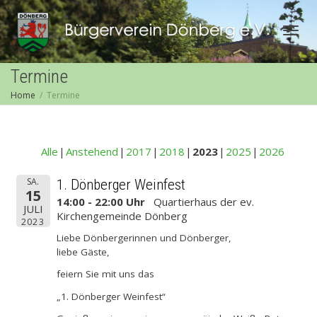
Togg
Termine
Home
Termine
navig
Alle
Anstehend
2017
2018
2023
2025
2026
SA.
1. Dönberger Weinfest
15
14:00 - 22:00 Uhr
Quartierhaus der ev.
JULI
Kirchengemeinde Dönberg
2023
Liebe Dönbergerinnen und Dönberger,
liebe Gäste,
feiern Sie mit uns das
„1. Dönberger Weinfest“