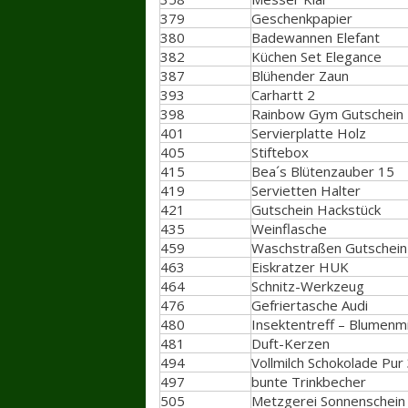
379
Geschenkpapier
380
Badewannen Elefant
382
Küchen Set Elegance
387
Blühender Zaun
393
Carhartt 2
398
Rainbow Gym Gutschein
401
Servierplatte Holz
405
Stiftebox
415
Bea´s Blütenzauber 15
419
Servietten Halter
421
Gutschein Hackstück
435
Weinflasche
459
Waschstraßen Gutschein 
463
Eiskratzer HUK
464
Schnitz-Werkzeug
476
Gefriertasche Audi
480
Insektentreff – Blumenm
481
Duft-Kerzen
494
Vollmilch Schokolade Pur
497
bunte Trinkbecher
505
Metzgerei Sonnenschein