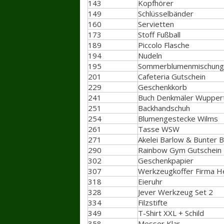
143
Kopfhörer
149
Schlüsselbänder
160
Servietten
173
Stoff Fußball
189
Piccolo Flasche
194
Nudeln
195
Sommerblumenmischung
201
Cafeteria Gutschein
229
Geschenkkorb
241
Buch Denkmäler Wuppert
251
Backhandschuh
254
Blumengestecke Wilms
261
Tasse WSW
271
Akelei Barlow & Bunter B
290
Rainbow Gym Gutschein
302
Geschenkpapier
307
Werkzeugkoffer Firma H
318
Eieruhr
328
Jever Werkzeug Set 2
334
Filzstifte
349
T-Shirt XXL + Schild
358
Messer Klar