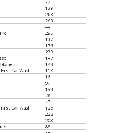
77
139
268
269
44
erk
295
n
137
176
238
sse
147
nblumen
148
First Car Wash
118
16
97
198
78
47
First Car Wash
126
222
203
net
88
159