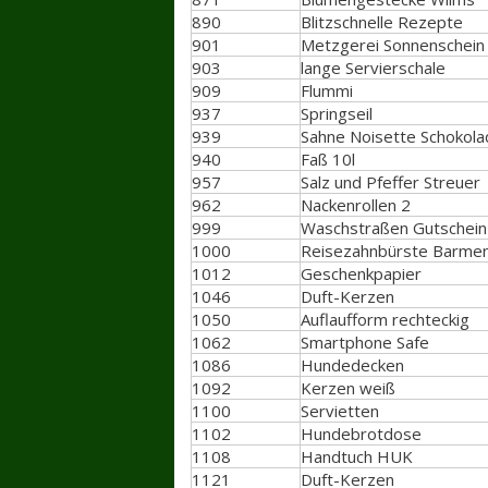
890
Blitzschnelle Rezepte
901
Metzgerei Sonnenschein
903
lange Servierschale
909
Flummi
937
Springseil
939
Sahne Noisette Schokola
940
Faß 10l
957
Salz und Pfeffer Streuer
962
Nackenrollen 2
999
Waschstraßen Gutschein 
1000
Reisezahnbürste Barmen
1012
Geschenkpapier
1046
Duft-Kerzen
1050
Auflaufform rechteckig
1062
Smartphone Safe
1086
Hundedecken
1092
Kerzen weiß
1100
Servietten
1102
Hundebrotdose
1108
Handtuch HUK
1121
Duft-Kerzen