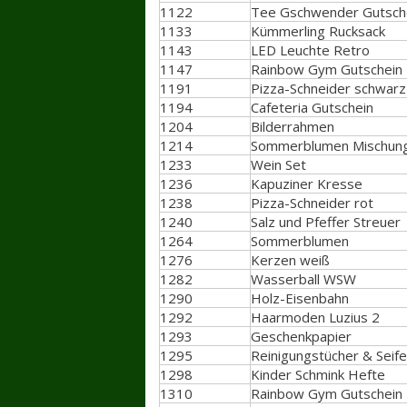
1122
Tee Gschwender Gutsch
1133
Kümmerling Rucksack
1143
LED Leuchte Retro
1147
Rainbow Gym Gutschein
1191
Pizza-Schneider schwarz
1194
Cafeteria Gutschein
1204
Bilderrahmen
1214
Sommerblumen Mischun
1233
Wein Set
1236
Kapuziner Kresse
1238
Pizza-Schneider rot
1240
Salz und Pfeffer Streuer
1264
Sommerblumen
1276
Kerzen weiß
1282
Wasserball WSW
1290
Holz-Eisenbahn
1292
Haarmoden Luzius 2
1293
Geschenkpapier
1295
Reinigungstücher & Seif
1298
Kinder Schmink Hefte
1310
Rainbow Gym Gutschein