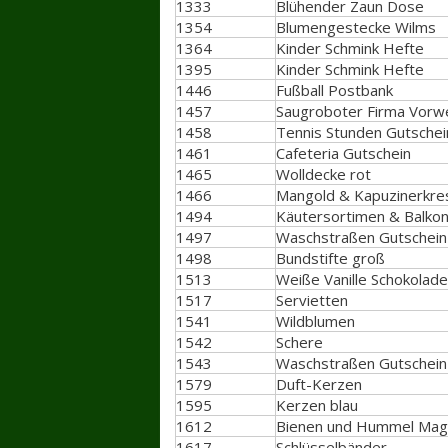
1333
Blühender Zaun Dose
1354
Blumengestecke Wilms
1364
Kinder Schmink Hefte
1395
Kinder Schmink Hefte
1446
Fußball Postbank
1457
Saugroboter Firma Vorw
1458
Tennis Stunden Gutschei
1461
Cafeteria Gutschein
1465
Wolldecke rot
1466
Mangold & Kapuzinerkre
1494
Käutersortimen & Balko
1497
Waschstraßen Gutschein 
1498
Bundstifte groß
1513
Weiße Vanille Schokolade
1517
Servietten
1541
Wildblumen
1542
Schere
1543
Waschstraßen Gutschein 
1579
Duft-Kerzen
1595
Kerzen blau
1612
Bienen und Hummel Mag
1617
Schlüsselbänder