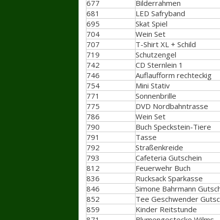
677
Bilderrahmen
681
LED Safryband
695
Skat Spiel
704
Wein Set
707
T-Shirt XL + Schild
719
Schutzengel
742
CD Sternlein 1
746
Auflaufform rechteckig
754
Mini Stativ
771
Sonnenbrille
775
DVD Nordbahntrasse
786
Wein Set
790
Buch Speckstein-Tiere
791
Tasse
792
Straßenkreide
793
Cafeteria Gutschein
812
Feuerwehr Buch
836
Rucksack Sparkasse
846
Simone Bahrmann Gutsch
852
Tee Geschwender Gutsc
859
Kinder Reitstunde
871
Blumengestecke Wilms