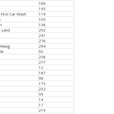
189
195
First Car Wash
119
n
105
n
138
. Land
292
241
276
a Maag
294
ade
92
258
277
12
187
98
175
232
59
14
17
219