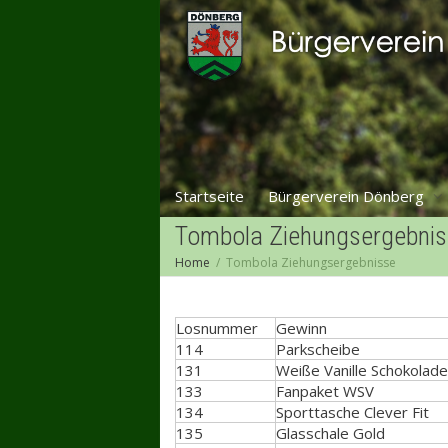
Startseite
Bürgerverein Dönberg
Tombola Ziehungsergebni
Home
Tombola Ziehungsergebnisse
Losnummer
Gewinn
114
Parkscheibe
131
Weiße Vanille Schokolade
133
Fanpaket WSV
134
Sporttasche Clever Fit
135
Glasschale Gold