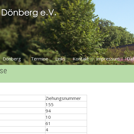
Dönberg
Termine
Links
Kontakt
Impressum
Dat
sse
Ziehungsnummer
155
94
10
61
4