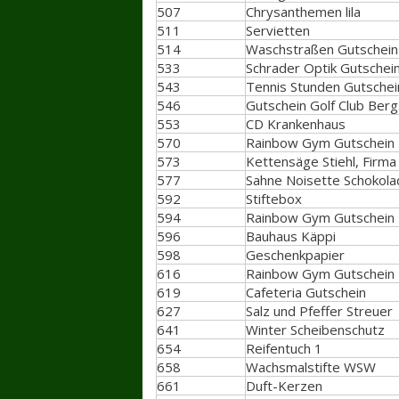
507
Chrysanthemen lila
511
Servietten
514
Waschstraßen Gutschein 
533
Schrader Optik Gutschei
543
Tennis Stunden Gutschei
546
Gutschein Golf Club Berg
553
CD Krankenhaus
570
Rainbow Gym Gutschein
573
Kettensäge Stiehl, Firm
577
Sahne Noisette Schokol
592
Stiftebox
594
Rainbow Gym Gutschein
596
Bauhaus Käppi
598
Geschenkpapier
616
Rainbow Gym Gutschein
619
Cafeteria Gutschein
627
Salz und Pfeffer Streuer
641
Winter Scheibenschutz
654
Reifentuch 1
658
Wachsmalstifte WSW
661
Duft-Kerzen